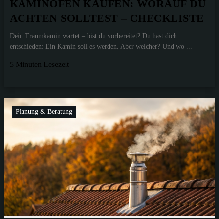
KAMINOFEN KAUFEN: WORAUF DU
ACHTEN SOLLTEST – CHECKLISTE
Dein Traumkamin wartet – bist du vorbereitet? Du hast dich
entschieden: Ein Kamin soll es werden. Aber welcher? Und wo ...
5 Minuten Lesezeit
Planung & Beratung