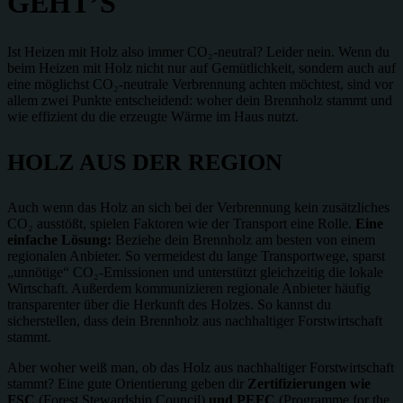
GEHT’S
Ist Heizen mit Holz also immer CO₂-neutral? Leider nein. Wenn du
beim Heizen mit Holz nicht nur auf Gemütlichkeit, sondern auch auf
eine möglichst CO₂-neutrale Verbrennung achten möchtest, sind vor
allem zwei Punkte entscheidend: woher dein Brennholz stammt und
wie effizient du die erzeugte Wärme im Haus nutzt.
HOLZ AUS DER REGION
Auch wenn das Holz an sich bei der Verbrennung kein zusätzliches
CO₂ ausstößt, spielen Faktoren wie der Transport eine Rolle.
Eine
einfache Lösung:
Beziehe dein Brennholz am besten von einem
regionalen Anbieter. So vermeidest du lange Transportwege, sparst
„unnötige“ CO₂-Emissionen und unterstützt gleichzeitig die lokale
Wirtschaft. Außerdem kommunizieren regionale Anbieter häufig
transparenter über die Herkunft des Holzes. So kannst du
sicherstellen, dass dein Brennholz aus nachhaltiger Forstwirtschaft
stammt.
Aber woher weiß man, ob das Holz aus nachhaltiger Forstwirtschaft
stammt? Eine gute Orientierung geben dir
Zertifizierungen wie
FSC
(Forest Stewardship Council)
und PEFC
(Programme for the