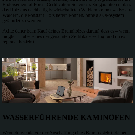
Endorsement of Forest Certification Schemes). Sie garantieren, dass
das Holz aus nachhaltig bewirtschafteten Wäldern kommt – also aus
Wäldern, die konstant Holz liefern können, ohne als Ökosystem
gefährdet zu werden.
Achte daher beim Kauf deines Brennholzes darauf, dass es – wenn
möglich – über eines der genannten Zertifikate verfügt und du es
regional beziehst.
WASSERFÜHRENDE KAMINÖFEN
Wenn du gerade vor der Anschaffung eines Kamins stehst, deinen