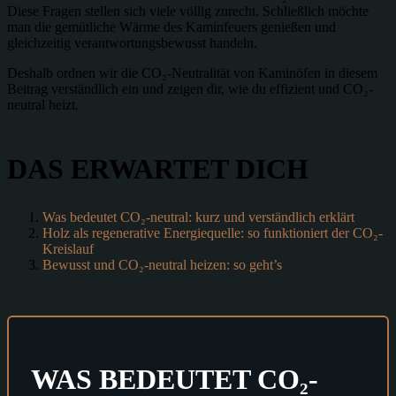
Diese Fragen stellen sich viele völlig zurecht. Schließlich möchte
man die gemütliche Wärme des Kaminfeuers genießen und
gleichzeitig verantwortungsbewusst handeln.
Deshalb ordnen wir die CO₂-Neutralität von Kaminöfen in diesem
Beitrag verständlich ein und zeigen dir, wie du effizient und CO₂-
neutral heizt.
DAS ERWARTET DICH
Was bedeutet CO₂-neutral: kurz und verständlich erklärt
Holz als regenerative Energiequelle: so funktioniert der CO₂-
Kreislauf
Bewusst und CO₂-neutral heizen: so geht’s
WAS BEDEUTET CO₂-