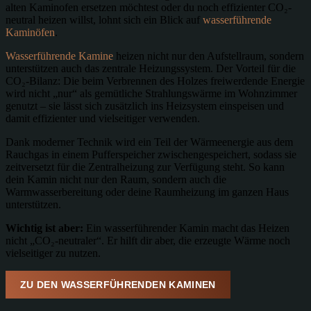
alten Kaminofen ersetzen möchtest oder du noch effizienter CO₂-
neutral heizen willst, lohnt sich ein Blick auf
wasserführende
Kaminöfen
.
Wasserführende Kamine
heizen nicht nur den Aufstellraum, sondern
unterstützen auch das zentrale Heizungssystem. Der Vorteil für die
CO₂-Bilanz: Die beim Verbrennen des Holzes freiwerdende Energie
wird nicht „nur“ als gemütliche Strahlungswärme im Wohnzimmer
genutzt – sie lässt sich zusätzlich ins Heizsystem einspeisen und
damit effizienter und vielseitiger verwenden.
Dank moderner Technik wird ein Teil der Wärmeenergie aus dem
Rauchgas in einem Pufferspeicher zwischengespeichert, sodass sie
zeitversetzt für die Zentralheizung zur Verfügung steht. So kann
dein Kamin nicht nur den Raum, sondern auch die
Warmwasserbereitung oder deine Raumheizung im ganzen Haus
unterstützen.
Wichtig ist aber:
Ein wasserführender Kamin macht das Heizen
nicht „CO₂-neutraler“. Er hilft dir aber, die erzeugte Wärme noch
vielseitiger zu nutzen.
ZU DEN WASSERFÜHRENDEN KAMINEN