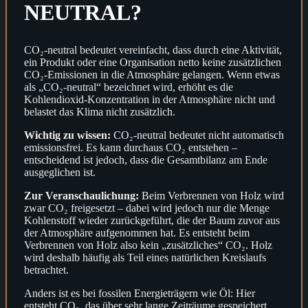
NEUTRAL?
CO₂-neutral bedeutet vereinfacht, dass durch eine Aktivität,
ein Produkt oder eine Organisation netto keine zusätzlichen
CO₂-Emissionen in die Atmosphäre gelangen. Wenn etwas
als „CO₂-neutral“ bezeichnet wird, erhöht es die
Kohlendioxid-Konzentration in der Atmosphäre nicht und
belastet das Klima nicht zusätzlich.
Wichtig zu wissen:
CO₂-neutral bedeutet nicht automatisch
emissionsfrei. Es kann durchaus CO₂ entstehen –
entscheidend ist jedoch, dass die Gesamtbilanz am Ende
ausgeglichen ist.
Zur Veranschaulichung:
Beim Verbrennen von Holz wird
zwar CO₂ freigesetzt – dabei wird jedoch nur die Menge
Kohlenstoff wieder zurückgeführt, die der Baum zuvor aus
der Atmosphäre aufgenommen hat. Es entsteht beim
Verbrennen von Holz also kein „zusätzliches“ CO₂. Holz
wird deshalb häufig als Teil eines natürlichen Kreislaufs
betrachtet.
Anders ist es bei fossilen Energieträgern wie Öl: Hier
entsteht CO₂, das über sehr lange Zeiträume gespeichert