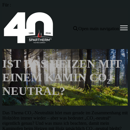
Für :
Open main navigation
IST DAS HEIZEN MIT
EINEM KAMIN CO₂-
NEUTRAL?
Das Thema CO₂-Neutralität hört man gerade im Zusammenhang mit
Holzöfen immer wieder – aber was bedeutet „CO₂-neutral“
eigentlich genau? Und was muss ich beachten, damit mein
Kaminofen beim Heizen mit Holz tatsächlich CO₂-neutral bleibt?