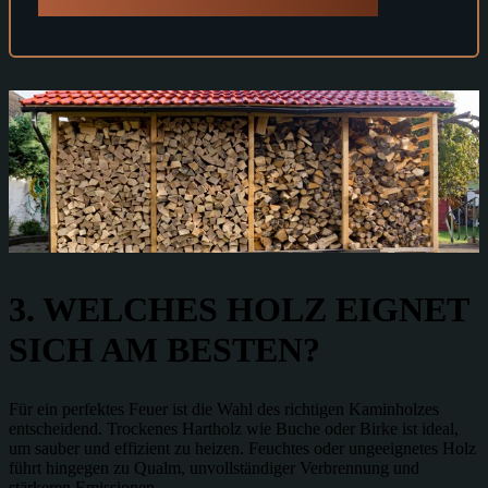
3. WELCHES HOLZ EIGNET
SICH AM BESTEN?
Für ein perfektes Feuer ist die Wahl des richtigen Kaminholzes
entscheidend. Trockenes Hartholz wie
Buche
oder Birke
ist ideal,
um sauber und effizient zu heizen. Feuchtes oder ungeeignetes Holz
führt hingegen zu Qualm, unvollständiger Verbrennung und
stärkeren Emissionen.