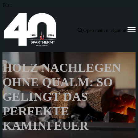
Für :
Open main navigation
HOLZ NACHLEGEN
OHNE QUALM: SO
GELINGT DAS
PERFEKTE
KAMINFEUER