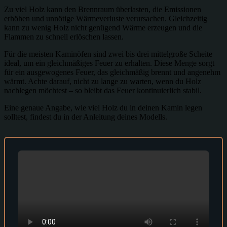
Zu viel Holz kann den Brennraum überlasten, die Emissionen
erhöhen und unnötige Wärmeverluste verursachen. Gleichzeitig
kann zu wenig Holz nicht genügend Wärme erzeugen und die
Flammen zu schnell erlöschen lassen.
Für die meisten Kaminöfen sind zwei bis drei mittelgroße Scheite
ideal, um ein gleichmäßiges Feuer zu erhalten. Diese Menge sorgt
für ein ausgewogenes Feuer, das gleichmäßig brennt und angenehm
wärmt. Achte darauf, nicht zu lange zu warten, wenn du Holz
nachlegen möchtest – so bleibt das Feuer kontinuierlich stabil.
Eine genaue Angabe, wie viel Holz du in deinen Kamin legen
solltest, findest du in der Anleitung deines Modells.