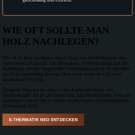
WIE OFT SOLLTE MAN
HOLZ NACHLEGEN?
Wie oft du Holz nachlegen musst,
hängt von der Brenndauer des
verwendeten Holzes ab.
Die Brenndauer wiederum hängt von der
Holzmenge und der eingestellten Verbrennungsluft ab.
Kontrolliere
das Feuer regelmäßig und lege Holz nach, wenn die Glut noch
ausreichend Hitze hat.
Übrigens: Wusstest du, dass es eine Assistenzfunktion von
Spartherm gibt, die dir per Signal oder App Bescheid gibt, wenn du
nachlegen solltest? Das ist unsere smarte Kamin-Assistenzfunktion
S-Thermatik NEO.
S-THERMATIK NEO ENTDECKEN