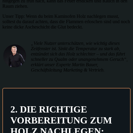
hingegen zu früh nach, kann das Feuer ersticken und Rauch in den
Raum ziehen.
Unser Tipp: Wenn du beim Kaminofen Holz nachlegen musst,
solltest du darauf achten, dass die Flammen erloschen sind und noch
keine dicke Ascheschicht die Glut bedeckt.
„Viele Nutzer unterschätzen, wie wichtig dieses
Zeitfenster ist. Sinkt die Temperatur zu stark ab,
entzündet sich das Holz schlechter – und das führt
schneller zu Qualm oder unangenehmem Geruch“,
erklärt unser Experte Martin Bauer,
Geschäftsleitung Marketing & Vertrieb.
2. DIE RICHTIGE
VORBEREITUNG ZUM
HOLZ NACHLEGEN: