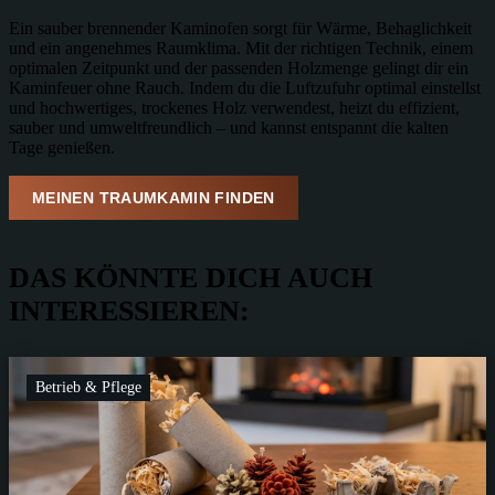
Ein sauber brennender Kaminofen sorgt für Wärme, Behaglichkeit
und ein angenehmes Raumklima. Mit der richtigen Technik, einem
optimalen Zeitpunkt und der passenden Holzmenge gelingt dir ein
Kaminfeuer ohne Rauch. Indem du die Luftzufuhr optimal einstellst
und hochwertiges, trockenes Holz verwendest, heizt du effizient,
sauber und umweltfreundlich – und kannst entspannt die kalten
Tage genießen.
MEINEN TRAUMKAMIN FINDEN
DAS KÖNNTE DICH AUCH
INTERESSIEREN:
Betrieb & Pflege