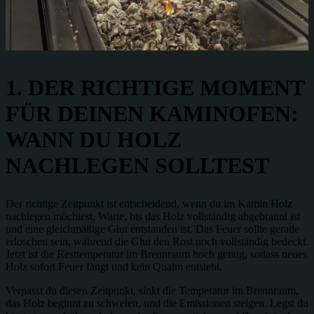
1. DER RICHTIGE MOMENT
FÜR DEINEN KAMINOFEN:
WANN DU HOLZ
NACHLEGEN SOLLTEST
Der richtige Zeitpunkt ist entscheidend, wenn du im Kamin Holz
nachlegen möchtest. Warte, bis das Holz vollständig abgebrannt ist
und eine gleichmäßige Glut entstanden ist. Das Feuer sollte gerade
erloschen sein, während die Glut den Rost noch vollständig bedeckt.
Jetzt ist die Resttemperatur im Brennraum hoch genug, sodass neues
Holz sofort Feuer fängt und kein Qualm entsteht.
Verpasst du diesen Zeitpunkt, sinkt die Temperatur im Brennraum,
das Holz beginnt zu schwelen, und die Emissionen steigen. Legst du