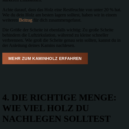
Achte darauf, dass das Holz eine Restfeuchte von unter 20 % hat.
Wie du dein Holz am besten lagern solltest, haben wir in einem
weiteren
Beitrag
für dich zusammengefasst.
Die Größe der Scheite ist ebenfalls wichtig: Zu große Scheite
behindern die Luftzirkulation, während zu kleine schneller
verbrennen. Wie groß die Scheite genau sein sollten, kannst du in
der Anleitung deines Kamins nachlesen.
MEHR ZUM KAMINHOLZ ERFAHREN
4. DIE RICHTIGE MENGE:
WIE VIEL HOLZ DU
NACHLEGEN SOLLTEST